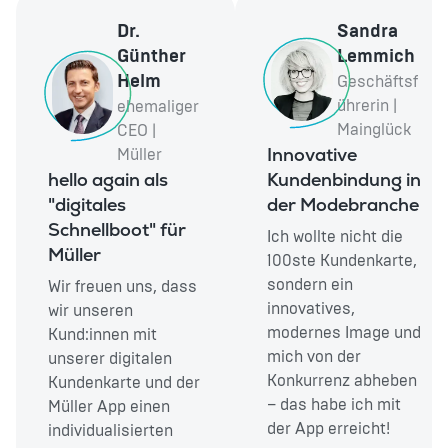
Dr.
Sandra
Günther
Lemmich
Helm
Geschäftsf
ührerin |
ehemaliger
Mainglück
CEO |
Innovative
Müller
hello again als
Kundenbindung in
"digitales
der Modebranche
Schnellboot" für
Ich wollte nicht die
Müller
100ste Kundenkarte,
sondern ein
Wir freuen uns, dass
innovatives,
wir unseren
modernes Image und
Kund:innen mit
mich von der
unserer digitalen
Konkurrenz abheben
Kundenkarte und der
– das habe ich mit
Müller App einen
der App erreicht!
individualisierten