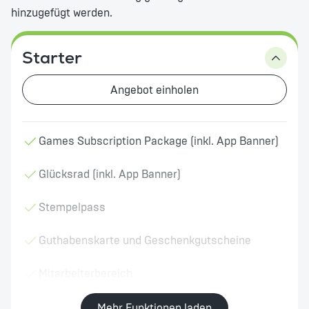
hinzugefügt werden.
Eigene Domain für E-Mail und Newsletter
Starter
RFM-Analyse
Web Loyalty Portal
Angebot einholen
Rechtesystem
Games Subscription Package (inkl. App Banner)
Mandantenfähigkeit
Glücksrad (inkl. App Banner)
Individuelle Betreuung
Stempelpass
Guthabenskarte und Geschenkgutscheine
Mitarbeiterbereich
Mehr Funktionen laden