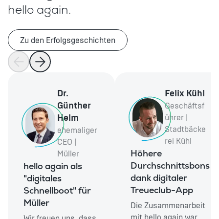
hello again.
Zu den Erfolgsgeschichten
Dr.
Felix Kühl
Günther
Geschäftsf
Helm
ührer |
Stadtbäcke
ehemaliger
rei Kühl
CEO |
Höhere
Müller
Durchschnittsbons
hello again als
dank digitaler
"digitales
Treueclub-App
Schnellboot" für
Müller
Die Zusammenarbeit
mit hello again war
Wir freuen uns, dass