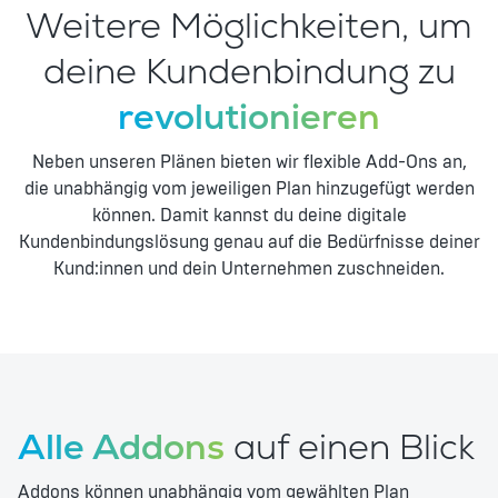
Weitere Möglichkeiten, um
Digitale Kundenkarte
deine Kundenbindung zu
revolutionieren
Umfragen & Meinungsforschung
Benutzerdefinierte Objekte
Neben unseren Plänen bieten wir flexible Add-Ons an,
die unabhängig vom jeweiligen Plan hinzugefügt werden
Benutzerdefinierte Seiten (Plus: Standard / Pro:
können. Damit kannst du deine digitale
Advanced)
Kundenbindungslösung genau auf die Bedürfnisse deiner
Kund:innen und dein Unternehmen zuschneiden.
Mehrsprachigkeit (Plus: 3 Sprachen / Pro: 5
Sprachen)
Segment-Analyse
Digitaler Sammelpass
Alle Addons
auf einen Blick
Challenges
Addons können unabhängig vom gewählten Plan