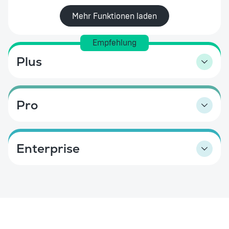
Social Logins (Apple+Google)
Mehr Funktionen laden
SMS-Registrierung
Empfehlung
Einfache Umsatzverknüpfung
Plus
Standard Statistiken & Analytics
Pro
Content-Verwaltung der App
Formulare
Enterprise
Advanced Statistiken & Analytics
Ranglisten und Status Levels
Kundenbewertungen
App Banner