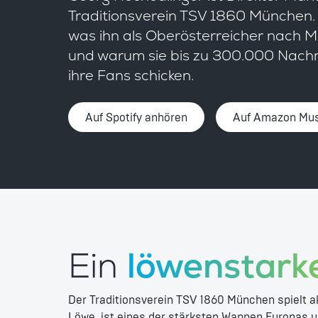
Traditionsverein TSV 1860 München. 
was ihn als Oberösterreicher nach 
und warum sie bis zu 300.000 Nach
ihre Fans schicken.
Auf Spotify anhören
Auf Amazon Mus
Ein
löwenstark
Der Traditionsverein TSV 1860 München spielt akt
Löwe, ist eines der stärksten Wappen Europas u