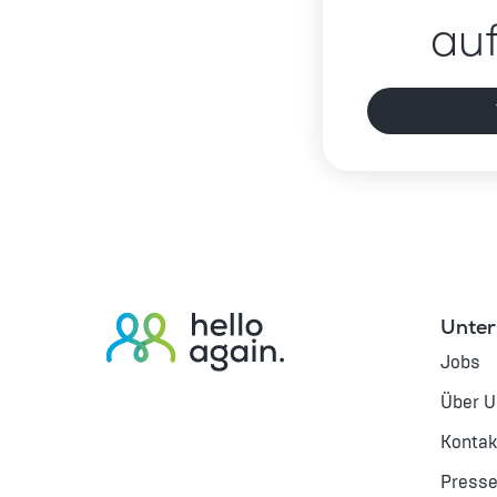
au
Unte
Jobs
Über 
Kontak
Press