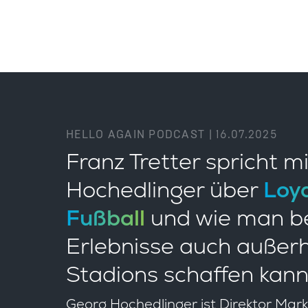
HELLO AGAIN PODCAST | 16.07.2025
Franz Tretter spricht m
Hochedlinger über
Loya
Fußball
und wie man b
Erlebnisse auch außer
Stadions schaffen kann
Georg Hochedlinger ist Direktor Mark