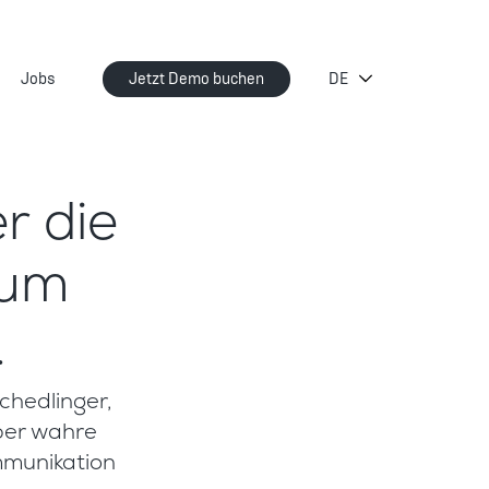
Jobs
Jetzt Demo buchen
r die
um
.
chedlinger,
ber wahre
ommunikation