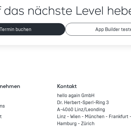
f das nächste Level heb
Termin buchen
App Builder test
rnehmen
Kontakt
hello again GmbH
Dr. Herbert-Sperl-Ring 3
Uns
A-4060 Linz/Leonding
t
Linz - Wien - München - Frankfurt -
Hamburg - Zürich
e