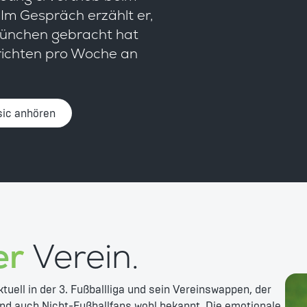
Im Gespräch erzählt er,
München gebracht hat
richten pro Woche an
ic anhören
er
Verein.
uell in der 3. Fußballliga und sein Vereinswappen, der
nd auch Nicht-Fußballfans wohl bekannt. Die emotionale