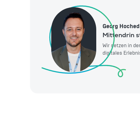
Georg Hoched
Mittendrin s
Wir setzen in de
digitales Erlebn