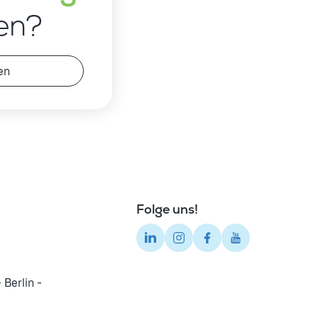
en?
en
Folge uns!
 Berlin -