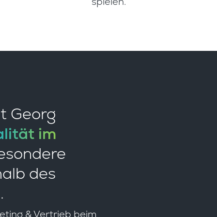
spielen.
it Georg
lität im
esondere
halb des
.
eting & Vertrieb beim