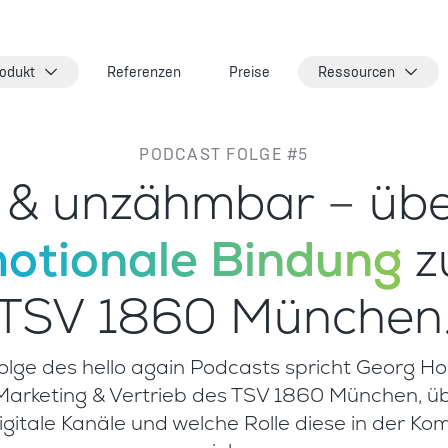
odukt
Referenzen
Preise
Ressourcen
PODCAST FOLGE #5
d & unzähmbar
–
übe
otionale Bindung
z
TSV 1860 München
Folge des hello again Podcasts spricht Georg Ho
 Marketing & Vertrieb des TSV 1860 München, ü
igitale Kanäle und welche Rolle diese in der K