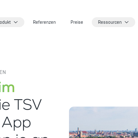
odukt
Referenzen
Preise
Ressourcen
EN
 im
ie TSV
 App