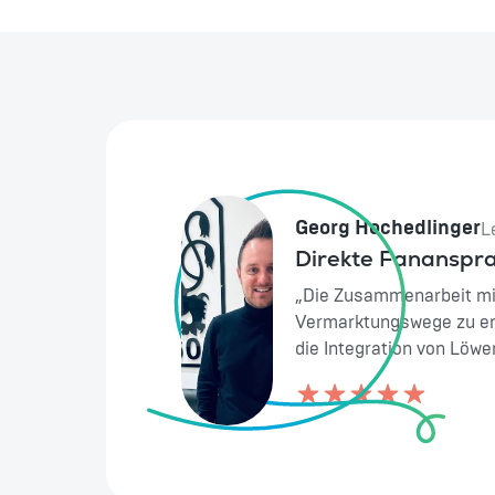
Georg Hochedlinger
L
Direkte Fananspr
„Die Zusammenarbeit mit
Vermarktungswege zu erö
die Integration von Löw