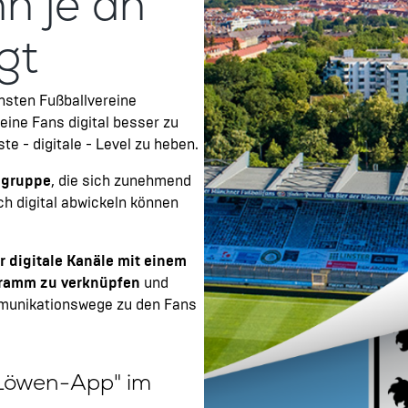
n je an
gt
chsten Fußballvereine
eine Fans digital besser zu
e - digitale - Level zu heben.
lgruppe
, die sich zunehmend
ch digital abwickeln können
er digitale Kanäle mit einem
gramm zu verknüpfen
und
munikationswege zu den Fans
"Löwen-App" im