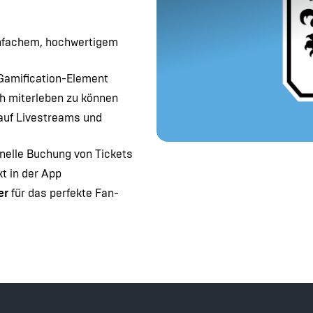
nfachem, hochwertigem
 Gamification-Element
ah miterleben zu können
 auf Livestreams und
hnelle Buchung von Tickets
t in der App
er
für das perfekte Fan-