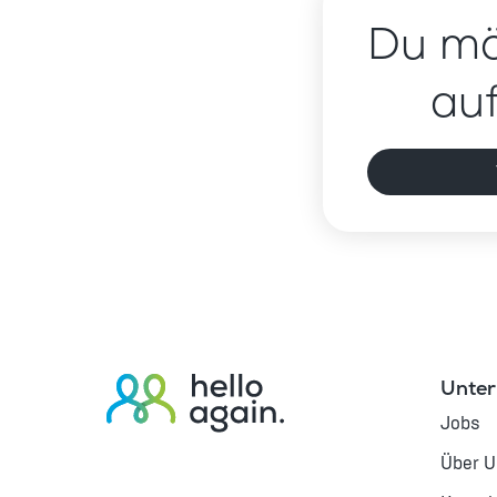
Du mö
au
Unte
Jobs
Über 