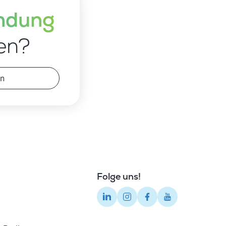
ndung 
en?
en
Folge uns!