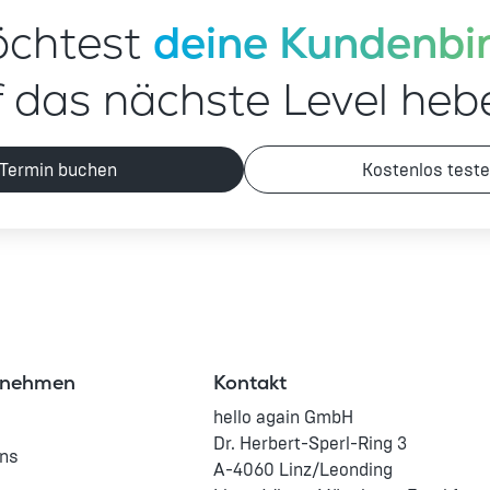
chtest 
deine Kundenbi
f das nächste Level heb
Termin buchen
Kostenlos test
rnehmen
Kontakt
hello again GmbH
Dr. Herbert-Sperl-Ring 3
Uns
A-4060 Linz/Leonding