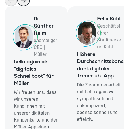
Dr.
Felix Kühl
Günther
Geschäftsf
Helm
ührer |
Stadtbäcke
ehemaliger
rei Kühl
CEO |
Höhere
Müller
Durchschnittsbons
hello again als
dank digitaler
"digitales
Treueclub-App
Schnellboot" für
Müller
Die Zusammenarbeit
mit hello again war
Wir freuen uns, dass
sympathisch und
wir unseren
unkompliziert,
Kund:innen mit
ebenso schnell und
unserer digitalen
effektiv.
Kundenkarte und der
Müller App einen