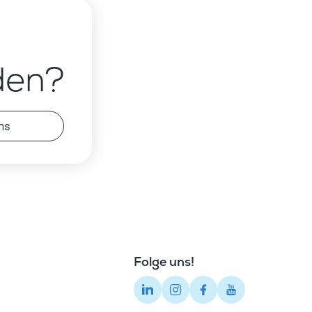
den?
ns
Folge uns!