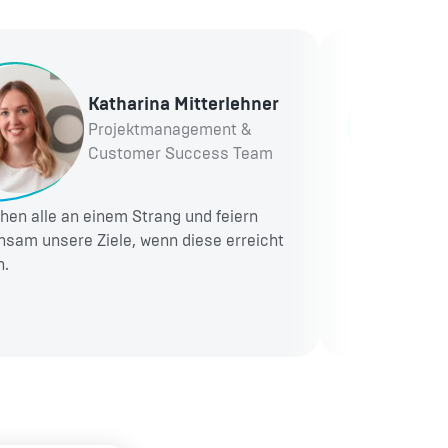
Katharina Mitterlehner
Projektmanagement &
Customer Success Team
ehen alle an einem Strang und feiern
I've been con
sam unsere Ziele, wenn diese erreicht
of communica
n.
leadership, c
unity within 