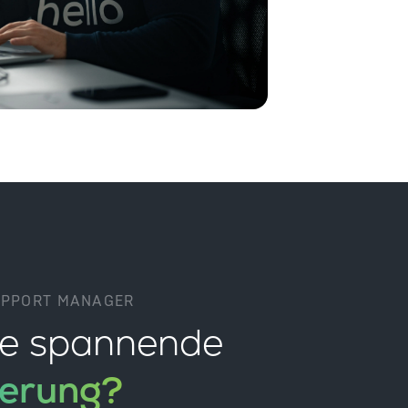
UPPORT MANAGER
ine spannende
derung?