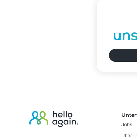
un
Unte
Jobs
Über 